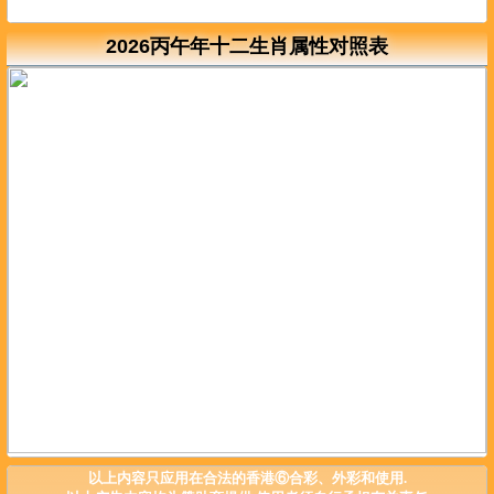
2026丙午年十二生肖属性对照表
以上内容只应用在合法的香港⑥合彩、外彩和使用.