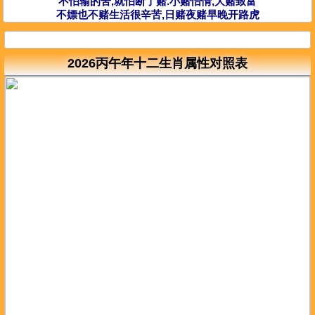
不怕输的苦,就怕断了赌.小赌怡情,大赌致富
不嫖也不赌生活很辛苦,日赌夜赌早晚开路虎
2026丙午年十二生肖属性对照表