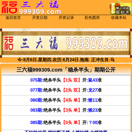
返回首页
开奖日期
开奖记录
彩色图库
收藏本站
今:
8
月
6
日.
星期四.
农历:
6
月
24
日.
煞
南.
正冲生肖:
马
三六福999309.com「稳杀半头」期期公开
075期:
绝杀半头
【
1头 双
】
开:
鼠43
准
077期:
绝杀半头
【
2头 双
】
开:
龙27
准
080期:
绝杀半头
【
4头 单
】
开:
猴11
准
083期:
绝杀半头
【
3头 单
】
开:
猴23
准
085期:
绝杀半头
【
0头 单
】
开:
？00
准