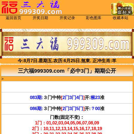
返回首页
开奖日期
开奖记录
彩色图库
收藏本站
今:
8
月
7
日.
星期五.
农历:
6
月
25
日.
煞
東.
正冲生肖:
羊
三六福999309.com「必中3门」期期公开
>
083期:
３门中特
[
2门3门4门
]
开:
猴23
准
086期:
３门中特
[
2门3门5门
]
开:
？00
准
门数(固定不变)：
1门：01,02,03,04,05,06,07,08,09
2门：10,11,12,13,14,15,16,17,18,19